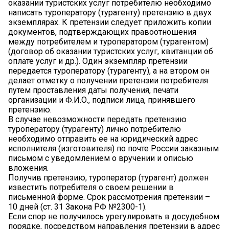
оказании туристских услуг потребителю необходимо
написать туроператору (турагенту) претензию в двух
экземплярах. К претензии следует приложить копии
документов, подтверждающих правоотношения
между потребителем и туроператором (турагентом)
(договор об оказании туристских услуг, квитанции об
оплате услуг и др.). Один экземпляр претензии
передается туроператору (турагенту), а на втором он
делает отметку о получении претензии потребителя
путем проставления даты получения, печати
организации и Ф.И.О., подписи лица, принявшего
претензию.
В случае невозможности передать претензию
туроператору (турагенту) лично потребителю
необходимо отправить ее на юридический адрес
исполнителя (изготовителя) по почте России заказным
письмом с уведомлением о вручении и описью
вложения.
Получив претензию, туроператор (турагент) должен
известить потребителя о своем решении в
письменной форме. Срок рассмотрения претензии –
10 дней (ст. 31 Закона РФ №2300-1).
Если спор не получилось урегулировать в досудебном
порядке, посредством направления претензии в адрес