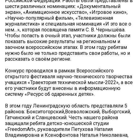
Российской Федерации. Работы были представлены в
шести различных номинациях: «Документальный
экран», «Анимационное искусство», «Игровое кино»,
«Научно-популярный фильм», «Телевизионная
журналистика» и специальная номинация «И это все о
нем…», которая посвящена памяти С. В. Чернышёва.
Чтобы попасть в очный этап, участники должны были
показать высокие результаты на региональном и
заочном всероссийском этапах. В этом году ребятам
нужно было не только представить свои работы, но и
рассказать о своём регионе.
Конкурс проводился в рамках Всероссийского
открытого фестиваля научно-технического творчества
учащихся «Траектория технической мысли-2022», а все
его участники будут внесены в информационную
систему «Ресурс об одаренных детях».
В этом году Ленинградскую область представляли 5
районов: Бокситогорский,Всеволожский, Выборгский,
Гатчинский и Сланцевский. Честь нашего района
защищали ребята детско-юношеской студии
«FreedomArt», руководители Петухова Наталия
Владимировна и Ксенофонтова Наталья Николаевна,