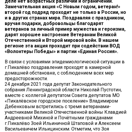
деле нет возрастных различий и ограничений.
Замечательная акция «С Новым годом, ветеран!»
второй год подряд проходит не только в России, но
и в других странах мира. Поздравляя с праздником,
вручая подарки, добровольцы благодарят
ветеранов за личный пример мужества и героизма,
дарят хорошее настроение Ветеранам Великой
Отечественной и Второй мировой войн. В нашем
регионе эта акция проходит при содействии ВОД
«Волонтеры Победы» и партии «Единая Россия».
В связи с условиями эпидемиологической ситуации в
г.Пикалёво поздравления проходят в камерной
домашней обстановке, с соблюдением всех мер
предосторожности.
24 декабря 2021 года депутат Законодательного
собрания Ленинградской области Николай Пустотин,
вместе с коллегой депутатом Совета депутатов МО
«Пикалёвское городское поселение» Владимиром
Дебенковым встретились с тремя ветеранами-
участниками Великой Отечественной войны Клавдией
Андреевной Михиной и Почётными гражданами
г.Пикалёво Зоей Ильиничной Штаповой и Алексеем
Васильевичем Ильицинским. Отметим, что Зоя