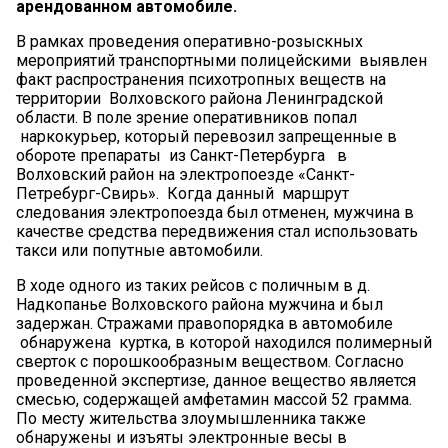
арендованном автомобиле.
В рамках проведения оперативно-розыскных
мероприятий транспортными полицейскими выявлен
факт распространения психотропных веществ на
территории Волховского района Ленинградской
области. В поле зрение оперативников попал
наркокурьер, который перевозил запрещенные в
обороте препараты из Санкт-Петербурга в
Волховский район на электропоезде «Санкт-
Петребург-Свирь». Когда данный маршрут
следования электропоезда был отменен, мужчина в
качестве средства передвижения стал использовать
такси или попутные автомобили.
В ходе одного из таких рейсов с поличным в д.
Надкопанье Волховского района мужчина и был
задержан. Стражами правопорядка в автомобиле
обнаружена куртка, в которой находился полимерный
сверток с порошкообразным веществом. Согласно
проведенной экспертизе, данное вещество является
смесью, содержащей амфетамин массой 52 грамма.
По месту жительства злоумышленника также
обнаружены и изъяты электронные весы в