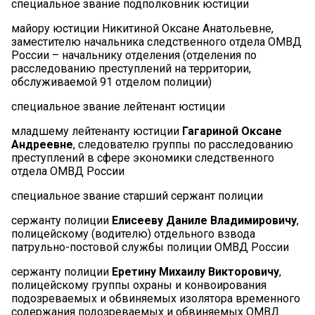
специальное звание подполковник юстиции
майору юстиции Никитиной Оксане Анатольевне,
заместителю начальника следственного отдела ОМВД
России – начальнику отделения (отделения по
расследованию преступлений на территории,
обслуживаемой 91 отделом полиции)
специальное звание лейтенант юстиции
младшему лейтенанту юстиции
Гагариной Оксане
Андреевне
, следователю группы по расследованию
преступлений в сфере экономики следственного
отдела ОМВД России
специальное звание старший сержант полиции
сержанту полиции
Елисееву Даниле Владимировичу
,
полицейскому (водителю) отдельного взвода
патрульно-постовой службы полиции ОМВД России
сержанту полиции
Еретину Михаилу Викторовичу
,
полицейскому группы охраны и конвоирования
подозреваемых и обвиняемых изолятора временного
содержания подозреваемых и обвиняемых ОМВД