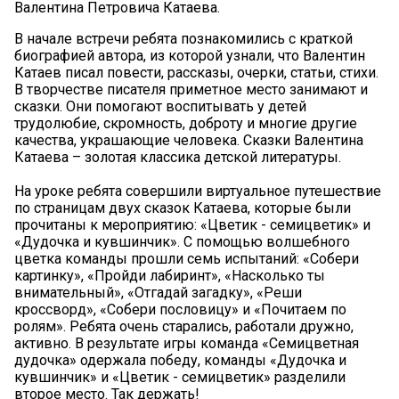
Валентина Петровича Катаева.
В начале встречи ребята познакомились с краткой
биографией автора, из которой узнали, что Валентин
Катаев писал повести, рассказы, очерки, статьи, стихи.
В творчестве писателя приметное место занимают и
сказки. Они помогают воспитывать у детей
трудолюбие, скромность, доброту и многие другие
качества, украшающие человека. Сказки Валентина
Катаева – золотая классика детской литературы.
На уроке ребята совершили виртуальное путешествие
по страницам двух сказок Катаева, которые были
прочитаны к мероприятию: «Цветик - семицветик» и
«Дудочка и кувшинчик». С помощью волшебного
цветка команды прошли семь испытаний: «Собери
картинку», «Пройди лабиринт», «Насколько ты
внимательный», «Отгадай загадку», «Реши
кроссворд», «Собери пословицу» и «Почитаем по
ролям». Ребята очень старались, работали дружно,
активно. В результате игры команда «Семицветная
дудочка» одержала победу, команды «Дудочка и
кувшинчик» и «Цветик - семицветик» разделили
второе место. Так держать!