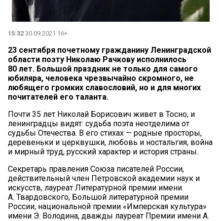
15:32
30.09.2021 16+
23 сентября почетному гражданину Ленинградской
области поэту Николаю Рачкову исполнилось
80 лет. Большой праздник не только для самого
юбиляра, человека чрезвычайно скромного, не
любящего громких славословий, но и для многих
почитателей его таланта.
Почти 35 лет Николай Борисович живет в Тосно, и
ленинградцы видят: судьба поэта неотделима от
судьбы Отечества. В его стихах — родные просторы,
деревеньки и церквушки, любовь и ностальгия, война
и мирный труд, русский характер и история страны.
Секретарь правления Союза писателей России,
действительный член Петровской академии наук и
искусств, лауреат Литературной премии имени
А. Твардовского, Большой литературной премии
России, национальной премии «Имперская культура»
имени Э. Володина, дважды лауреат Премии имени А.