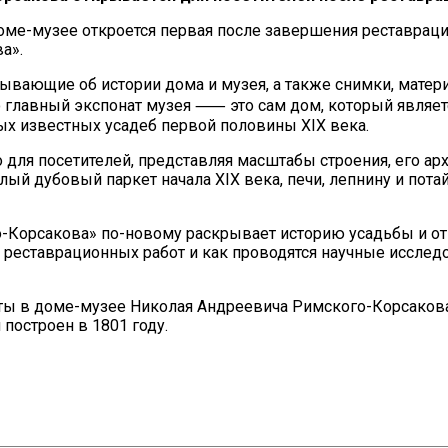
оме-музее откроется первая после завершения реставрац
ва».
ывающие об истории дома и музея, а также снимки, матер
Но главный экспонат музея ⸺ это сам дом, который являет
ых известных усадеб первой половины XIX века.
для посетителей, представляя масштабы строения, его ар
елый дубовый паркет начала XIX века, печи, лепнину и пот
о-Корсакова» по-новому раскрывает историю усадьбы и от
я реставрационных работ и как проводятся научные исслед
ты в доме-музее Николая Андреевича Римского-Корсаков
построен в 1801 году.