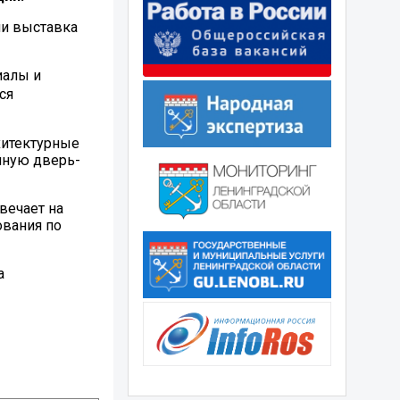
ии выставка
иалы и
ся
хитектурные
айную дверь-
вечает на
ования по
а