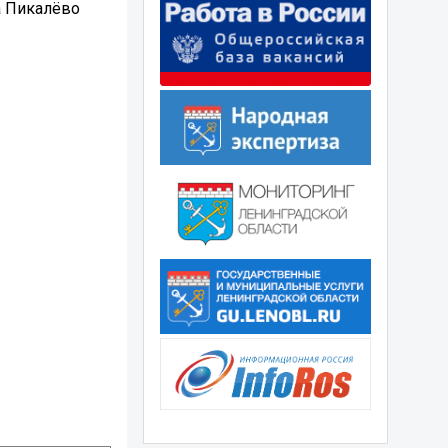
а Пикалёво