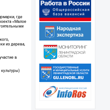
рмарки, где
проекта «Малое
стоятельными
кого,
ки из дерева,
участие в
а культуры)