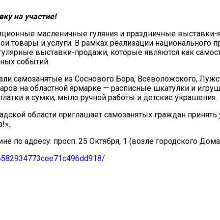
ку на участие!
диционные масленичные гуляния и праздничные выставки-я
вои товары и услуги. В рамках реализации национального 
егулярные выставки-продажи, которые являются как само
ьных событий.
дали самозанятые из Соснового Бора, Всеволожского, Лужс
варов на областной ярмарке — расписные шкатулки и игруш
платки и сумки, мыло ручной работы и детские украшения.
дской области приглашает самозанятых граждан принять 
!».
чине по адресу: просп. 25 Октября, 1 (возле городского Дом
u/6582934773cee71c496dd918/