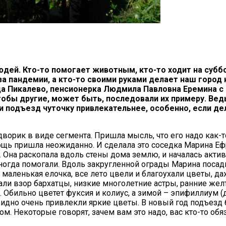
дей. Кто-то помогает животным, кто-то ходит на субб
за пандемии, а кто-то своими руками делает наш город 
а Пикалево, пенсионерка Людмила Павловна Еремина с
чтобы другие, может быть, последовали их примеру. Вед
и подъезд чуточку привлекательнее, особенно, если де
дворик в виде сегмента. Пришла мысль, что его надо как-т
ощь пришла неожиданно. И сделала это соседка Марина Еф
. Она раскопала вдоль стены дома землю, и началась акти
ногда помогали. Вдоль закругленной ограды Марина посад
ь маленькая елочка, все лето цвели и благоухали цветы, да
али взор бархатцы, низкие многолетние астры, ранние же
 Обильно цветет фуксия и колиус, а зимой – эпифиллиум (д
идно очень привлекли яркие цветы. В новый год подъезд
. Некоторые говорят, зачем вам это надо, вас кто-то об