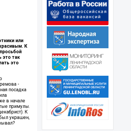
отники или
красивым. К
 просьбой
ь это так
лать это
о
ремова -
вная посадка
ила
же в начале
лтые примулы.
екабрист). К
 был украшен,
язывал?