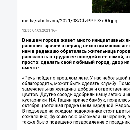
media/rabslovoru/2021/08/CfzPPP73eAA.jpg
12:50
04.03.2021 16+
В нашем городе живет много инициативных лю
развозит врачей в период нехватки машин из-
нам в редакцию обратилась жительница город
рассказать о трудах ее соседей и ее самой, 
просто: сделать свой любимый город, двор ил
вместе.
«Речь пойдет о прошлом лете. У нас небольшой 
облагородить, может быть сделать клумбу. Пом
замечательная женщина, добрая и ответственная
цветов. Другие соседи одобрили нашу затею и и
кустарники, Н.А. Гашин принес бамбук, появилас
октября цветочная грядка была нарядной. Радов
В подъезде на каждом подоконнике стоят цветы.
сожалению, фуксию всю обломали на черенки, в
также было повешено поздравление с праздником