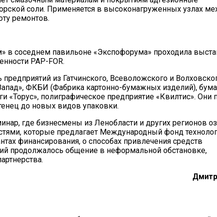
морской соли. Применяется в высоконагруженных узлах м
оту ремонтов.
 в соседнем павильоне «Экспофорума» проходила выста
енности PAP-FOR.
 предприятий из Гатчинского, Всеволожского и Волховског
Запад», ФКБИ (Фабрика картонно-бумажных изделий), бум
ги «Торус», полиграфическое предприятие «Квилтис». Они 
енец до новых видов упаковки.
нар, где бизнесмены из Ленобласти и других регионов о
тями, которые предлагает Международный фонд технолог
нтах финансирования, о способах привлечения средств
ний продолжалось общение в неформальной обстановке,
артнерства.
Дмитр