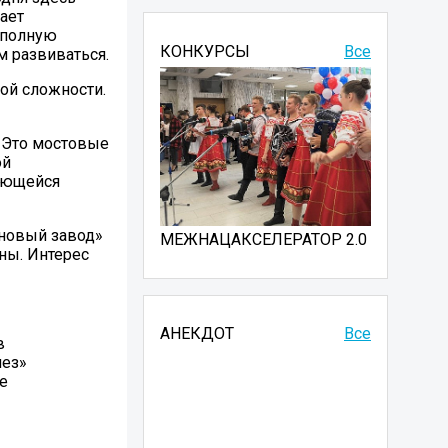
ает
 полную
КОНКУРСЫ
Все
м развиваться.
ой сложности.
 Это мостовые
ой
бающейся
ановый завод»
МЕЖНАЦАКСЕЛЕРАТОР 2.0
ны. Интерес
АНЕКДОТ
Все
в
мез»
е