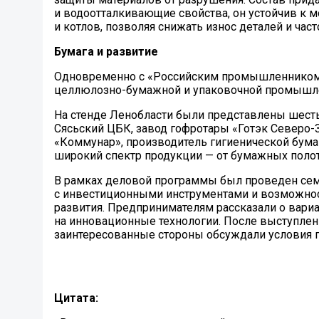
и водоотталкивающие свойства, он устойчив к 
и котлов, позволяя снижать износ деталей и част
Бумага и развитие
Одновременно с «Российским промышленником»
целлюлозно-бумажной и упаковочной промышл
На стенде Ленобласти были представлены шесть
Сясьский ЦБК, завод гофротары «Готэк Северо-
«Коммунар», производитель гигиенической бума
широкий спектр продукции — от бумажных полот
В рамках деловой программы был проведен семи
с инвестиционными инструментами и возможнос
развития. Предпринимателям рассказали о вариа
на инновационные технологии. После выступле
заинтересованные стороны обсуждали условия п
Цитата: