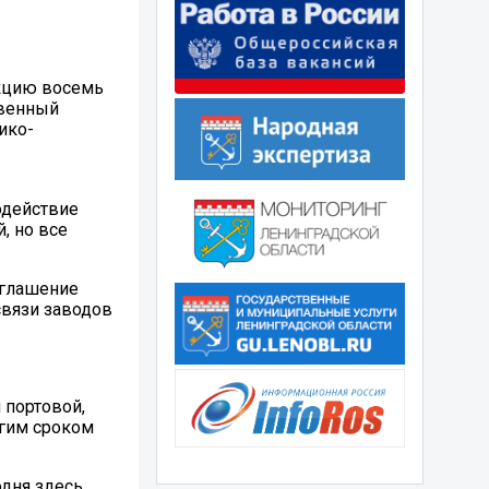
укцию восемь
твенный
ико-
одействие
, но все
оглашение
связи заводов
 портовой,
лгим сроком
одня здесь