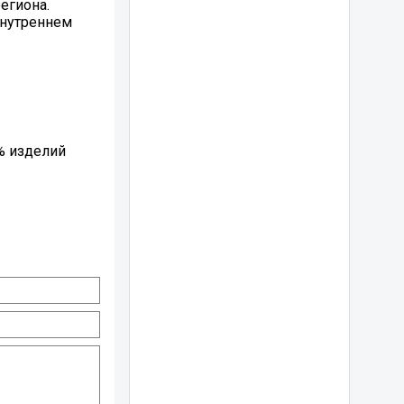
егиона.
внутреннем
% изделий