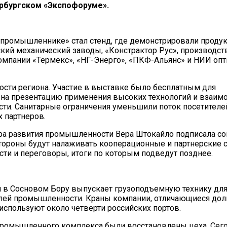
рбургском «Экспофоруме».
м промышленнике» стал стенд, где демонстрировали прод
кий механический заводы, «Констрактор Рус», производс
мпании «Термекс», «НГ-Энерго», «ПКФ-Альянс» и НИИ опт
сти региона. Участие в выставке было бесплатным для
на презентацию применения высоких технологий и взаим
сти. Санитарные ограничения уменьшили поток посетителей
 партнеров.
ра развития промышленности Вера Штокайло подписала с
Стороны будут налаживать кооперационные и партнерские 
ти и переговоры, итоги по которым подведут позднее.
в Сосновом Бору выпускает грузоподъемную технику для
аслей промышленности. Краны компании, отличающиеся до
используют около четверти российских портов.
 промышленного комплекса были восстановлены цеха. Сег