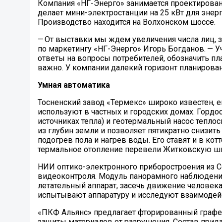
Компания «НГ-Энерго» занимается проектирован
делает мини-электростанции на 25 кВт для энерго
Производство находится на Волхонском шоссе.
— От выставки мы ждем увеличения числа лиц, 
по маркетингу «НГ-Энерго» Игорь Богданов. — У
ответы на вопросы потребителей, обозначить пл
важно. У компании далекий горизонт планирова
Умная автоматика
Тосненский завод «Термекс» широко известен, 
используют в частных и городских домах. Гордо
источниках тепла) и геотермальный насос тепл
из глубин земли и позволяет пятикратно снизит
подогрев пола и нагрев воды. Его ставят и в ко
термальное отопление перевели Житковскую шк
НИИ оптико-электронного приборостроения из 
видеоконтроля. Модуль панорамного наблюдения
летательный аппарат, засечь движение человека
испытывают аппаратуру и исследуют взаимодейс
«ПКФ Альянс» предлагает фторированный графе
защиты материа­лов от разрушения. Состав при