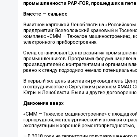
промышленности PAP-FOR, прошедших в пете
Вместе — сильнее
Визитной карточкой Ленобласти на «Российско
предприятий: Всеволожский крановый и Тосненс
комплекс «СММ — Тяжелое машиностроение», ко
электронного приборостроения.
Стенд организовал Центр развития промышленно
промышленников. Программа форума нацелена 
производителей с контрагентами и органами вла
равно к стенду подходило немало потенциальных
В первый же день выставки руководитель Цент
о сотрудничестве с Сургутским районом ХМАО. 
Югры и Ленобласти. Были и другие договореннос
Движение вверх
«СММ — Тяжелое машиностроение» с площадкой 
горнорудной, металлургической и атомной отр
эксплуатации и хорошей ремонтопригодностью, 
— В 2018 году на территории полуразрушенного