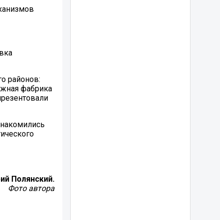
еханизмов
вка
о районов:
ажная фабрика
презентовали
знакомились
ического
ий Полянский.
Фото автора