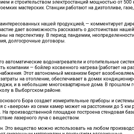
ием и строительством электростанций мощностью от 500 к
емких мастерских. Станции работают на диз­топливе, газе, 
заинтересованных нашей продукцией, — комментирует дир
частие дает возможность рассказать о достоинствах нашей 
аны на перспективу. В период пандемии, неопределенности
ния, долгосрочные договоры.
его автоматические водонагреватели и отопительные сист
сть компании — бойлер косвенного нагрева (работает на р
оснабжения. Этот автономный механизм берет возобновля
ь затраты на отопление, обеспечивает в домах кондиционир
ттеджи, и в небольшие многоквартирные дома. В прошлом го
олу в Выборгском районе.
Соснового Бора создает измерительные приборы и систем
 с «веером» из семи камер может на расстоянии до 5 км 
. На производственной площадке построена стендовая база
твие лазерного луча с веществом.
н. Это вещество можно использовать на любом производс
дает смазочным материалам и покрытиям адгезионные