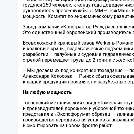
трудятся 250 человек, к концу года доведем чис
руководитель пресс-службы «СММ — ТяжМаш» Не
мощность. Комитет по экономическому развитию
Завод компании «Констрактор Рус», расположен
Это единственный европейский производитель 
Всеволожский крановый завод Werker в Романов
и козловые краны, гидравлические подъемники р
разработки — палубные и судовые гидравлическ
стрелой перемещает грузы до 2 тонн, а с жесткой
— Мы делаем их под конкретное техзадание, — 
Александра Колосова. — Рынок сбыта охватывает
к нашей продукции проявляют и зарубежные стра
На любую мощность
Тосненский механический завод «Томез» из гру
и производителей дорожной и уборочной техник
представил в «Экспофоруме» образец — заливщи
производство передвижная установка асфальтоб
и смонтировать на новом фронте работ.