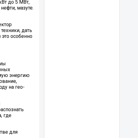
Вт до 5 МВт,
нефти, мазуте.
ектор
техники, дать
 это особенно
емы
азных
емую энергию
ование,
ду на гео­
ы
распознать
, где
тве для