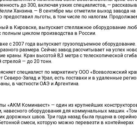
ленность до 300, включая узких специалистов, — рассказыв
лли Ханзина. — В сентябре мы отметили выход завода на
 предоставил льготы, в том числе по налогам. Продолжае
ный в Кировске, выпускает стеллажное оборудование люб
с полным циклом производства в России.
ке с 2007 года выпускает грузоподъемное оборудование.
азного размера. Сейчас завод рассчитывает на успех нов
ие краны. Кран высотой 8,3 метра с телескопической сги
 стрелой — до 20 тонн.
поясняет специалист по маркетингу ООО «Всеволожский кр
 Северо-Запад и Урал, есть поставки и в удаленные регио
ны, в частности ОАЭ и Аргентина.
ппы «АКМ Коминвест» — один из крупнейших конструкторо
и, навесного оборудования для коммунальных машин. «То
к дорожных швов. Три года назад была пущена в серийно
етонной смеси, которую можно перевезти в контейнерах