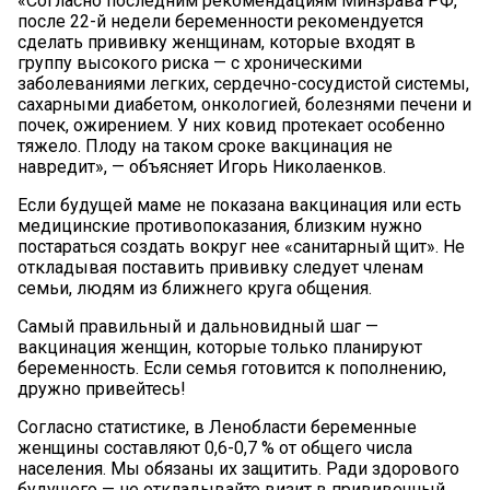
«Согласно последним рекомендациям Минзрава РФ,
после 22-й недели беременности рекомендуется
сделать прививку женщинам, которые входят в
группу высокого риска — с хроническими
заболеваниями легких, сердечно-сосудистой системы,
сахарными диабетом, онкологией, болезнями печени и
почек, ожирением. У них ковид протекает особенно
тяжело. Плоду на таком сроке вакцинация не
навредит», — объясняет Игорь Николаенков.
Если будущей маме не показана вакцинация или есть
медицинские противопоказания, близким нужно
постараться создать вокруг нее «санитарный щит». Не
откладывая поставить прививку следует членам
семьи, людям из ближнего круга общения.
Самый правильный и дальновидный шаг —
вакцинация женщин, которые только планируют
беременность. Если семья готовится к пополнению,
дружно привейтесь!
Согласно статистике, в Ленобласти беременные
женщины составляют 0,6-0,7 % от общего числа
населения. Мы обязаны их защитить. Ради здорового
будущего — не откладывайте визит в прививочный