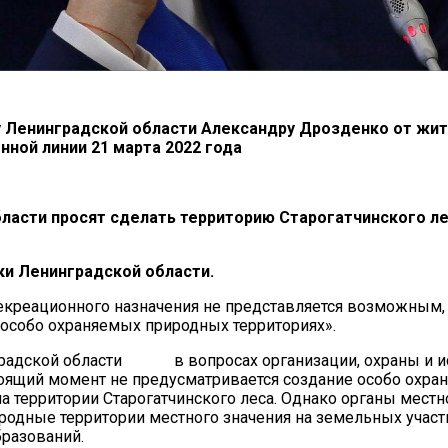
у Ленинградской области Александру Дрозденко от жи
ной линии 21 марта 2022 года
ласти просят сделать территорию Старогатчинского ле
ки Ленинградской области.
екреационного назначения не представляется возможным, 
 «Об особо охраняемых природных территориях».
нградской области в вопросах организации, охраны и и
оящий момент не предусматривается создание особо охра
а территории Старогатчинского леса. Однако органы местн
одные территории местного значения на земельных участк
разований.