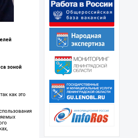
телей
са зоной
так как это
спользования
няемых
ого
ах,