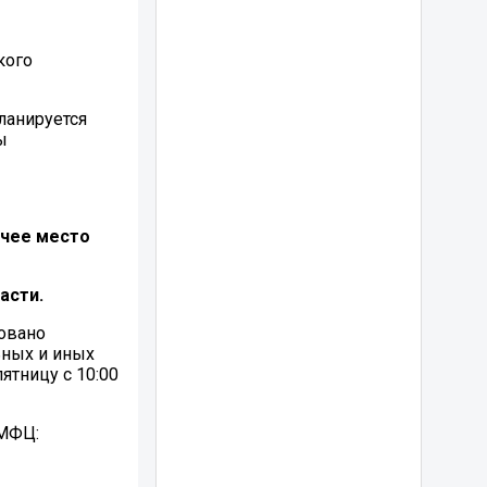
кого
ланируется
ы
очее место
асти.
зовано
ьных и иных
ятницу с 10:00
 МФЦ: