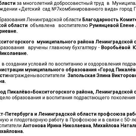
бласти
за многолетний добросовестный труд в Муницип
дении «Детский сад №7комбинированного вида» город П
образования Ленинградской области
Благодарность Комит
кой области
объявлена воспитателю
Румянцевой Елене
риевне.
ситогорского муниципального района Ленинградской 
бразования вручены главному бухгалтеру -
Воробьёвой 
Николаевне.
 в создании условий по воспитанию и оздоровления подр
истрации муниципального образования «Город Пикалёв
сти
награжденывоспитатели
Запольская Элина Викторов
на.
од Пикалёво»Бокситогорского района, Ленинградской 
 дело образования и воспитания подрастающего поколени
кт-Петербурга и Ленинградской области профсоюза раб
ую и плодотворную работу в Профсоюзе и в связи с 50-л
спитатели
Антонова Ирина Николаевна
,
Михайлова Натал
хайловна.