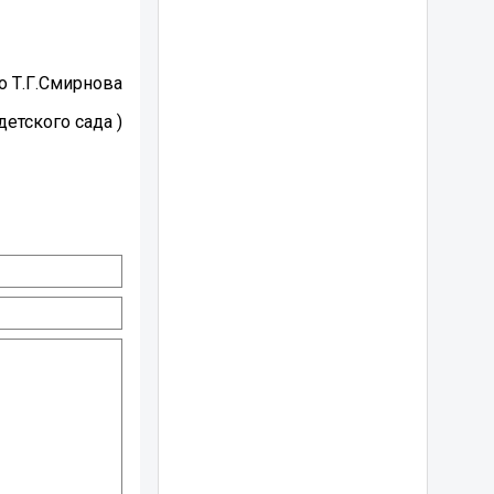
мирнова
детского сада )