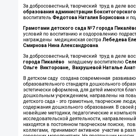
За добросовестный, творческий труд в деле вос
образования администрации Бокситогорского
воспитатель
Федотова Наталия Борисовна
и п
Грамотами детского сада №7 города Пикалёв
условий по воспитанию и оздоровлению подраст
награждены медицинская сестра
Лебедева Еле
Смирнова Нина Александровна
.
За добросовестный, творческий труд в деле вос
города Пикалёво
младшему воспитателю
Селе
Ольге Викторовне, Вахрушевой Наталье Анат
В детском саду создана современная развивающ
образовательного стандарта дошкольного образо
эстетически оформлена, для детей имеются бла
дошкольным учреждением, направлены на повы
детского сада - это грамотные, творческие лю
содержания дошкольного образования. В своей р
новейшие методики, педагогические и компьют
исследовательской деятельности, направленный 
находятся в постоянном творческом поиске, по
коллегами, принимают активное участие в разл
городских мероприятиях. На протяжении многих 