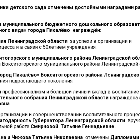
ики детского сада отмечены достойными наградами р
в муниципального бюджетного дошкольного образоват
ого вида» города Пикалёво награждён:
ия Ленинградской области
за успехи в организации и
цесса и в связи с 50летием учреждения.
тогорского муниципального района Ленинградской об
 Бокситогорского муниципального района Ленинградской 
род Пикалёво» Бокситогорского района Ленинградско
ния подрастающего поколения.
 профессионализм и большой личный вклад в воспитани
тельного собрания Ленинградской области
награждена
вна.
 организации и совершенствовании воспитательного проце
агодарность Губернатора Ленинградской области
вруч
льной работе
Смирновой Татьяне Геннадьевне.
на и Чижова Татьяна Николаевна
отмечены
Дипломами