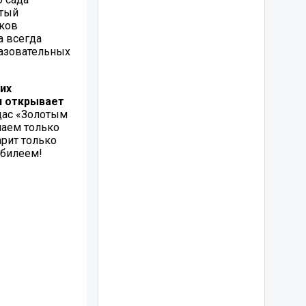
атый
иков
а всегда
разовательных
них
и открывает
дас «Золотым
лаем только
арит только
юбилеем!