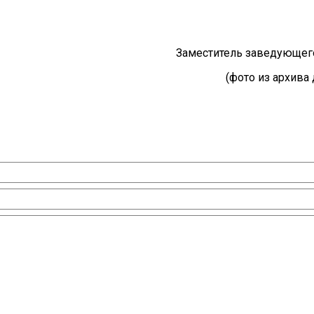
аместитель заведующего Т.Г.С
(фото из архива 