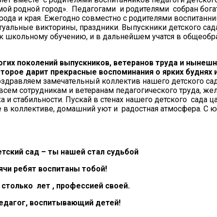
 мой родной город». Педагогами и родителями собран бог
рода и края. Ежегодно совместно с родителями воспитанн
туальные викторины, праздники. Выпускники детского сад
 к школьному обучению, и в дальнейшем учатся в общеоб
ногих поколений выпускников, ветеранов труда и нынеш
торое дарит прекрасные воспоминания о ярких буднях 
здравляем замечательный коллектив нашего детского са
всем сотрудникам и ветеранам педагогического труда, же
ха и стабильности. Пускай в стенах нашего детского сада ц
е в коллективе, домашний уют и радостная атмосфера. С 
ский сад – ты нашей стал судьбой
ячи ребят воспитаны тобой!
столько лет , профессией своей.
едагог, воспитывающий детей!