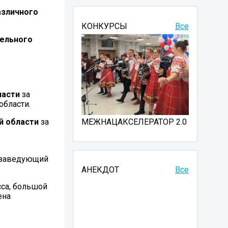
азличного
КОНКУРСЫ
Все
ельного
ласти
за
области.
МЕЖНАЦАКСЕЛЕРАТОР 2.0
й области
за
е
 заведующий
АНЕКДОТ
Все
сса, большой
ена