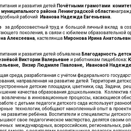
питания и развития детей
Почётными грамотами комите
 муниципального района Ленинградской области
награ
одсобный рабочий
Иванова Надежда Евгеньевна.
о
за добросовестный труд и большой личный вклад в со
ающего поколения, в связи с юбилеем образовательной о
на Алексеевна
, кастелянша
Миронова Ирина Анатольевн
питания и развития детей объявлена
Благодарность
детс
знёвой Виктории Валерьевне
и работникам пищеблока
: 
ольевне, Визир Людмиле Павловне, Ивановой Надежде
ая среда, разработанная с учётом федерального государс
вания, направленная на развитие детей. Территория детско
гоустроенные детские площадки, цветники, сад. Задачи, р
шение качества образования дошкольников. Коллектив 
ди, вовлечены в инновационные процессы, касающиеся обн
аботе с детьми педагоги детского сада использует разно
ерные технологии, обобщают накопленный опыт в проектн
на развитие ребёнка. Воспитатели и специалисты детского
вышают свое педагогическое мастерство, делятся своим о
ичных международных, всероссийских, региональных, рай
лет вместе с родителями воспитанников педагоги детског