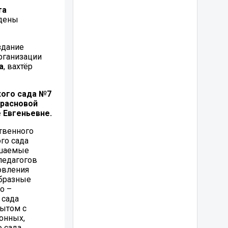
та
ждены
здание
рганизации
а
, вахтёр
кого сада №7
Красновой
 Евгеньевне.
твенного
го сада
ешаемые
педагогов
овления
образные
о –
 сада
пытом с
онных,
о сада