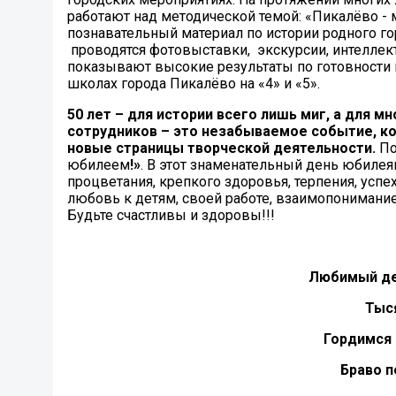
работают над методической темой: «Пикалёво -
познавательный материал по истории родного го
проводятся фотовыставки, экскурсии, интеллек
показывают высокие результаты по готовности
школах города Пикалёво на «4» и «5».
50 лет – для истории всего лишь миг, а для м
сотрудников – это незабываемое событие, ко
новые страницы творческой деятельности.
По
юбилеем
!»
. В этот знаменательный день юбилея
процветания, крепкого здоровья, терпения, успе
любовь к детям, своей работе, взаимопонимани
Будьте счастливы и здоровы!!!
Любимый дет
Тыс
Гордимся 
Браво п