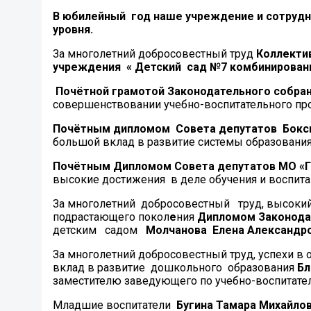
В юбилейный год наше учреждение и сотрудн
уровня.
За многолетний добросовестный труд
Коллекти
учреждения « Детский сад №7 комбинированн
Почётной грамотой Законодательного собран
совершенствовании учебно-воспитательного про
Почётным дипломом Совета депутатов Бокси
большой вклад в развитие системы образования
Почётным Дипломом Совета депутатов МО «Го
высокие достижения в деле обучения и воспита
За многолетний добросовестный труд, высокий
подрастающего покол
е
ния
Дипломом Законода
детским садом
Молчанова Елена Александро
За многолетний добросовестный труд, успехи в
вклад в развитие дошкольного образования
Бл
заместителю заведующего по учебно-воспитате
Младшие воспитатели
Бугина Тамара Михайлов