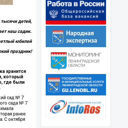
 тысячи детей,
ает наш садик.
светлый юбилей
ркий праздник!
ка хранится
м, который
о, где были
.
кий сад № 7
ого сада № 7
нимала
торая ранее
а. С октября