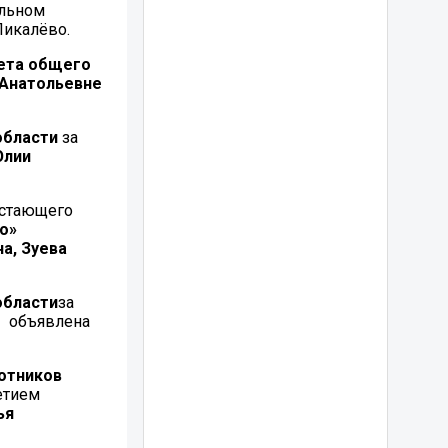
альном
икалёво.
ета общего
 Анатольевне
области
за
Юлии
астающего
о»
на
,
Зуева
области
за
я объявлена
отников
етием
ья