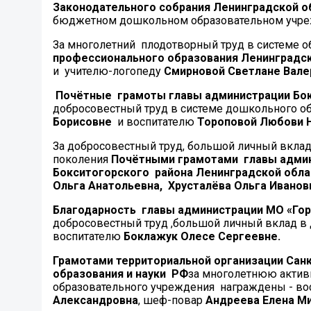
Законодательного собрания Ленинградской о
бюджетном дошкольном образовательном учреж
За многолетний плодотворный труд в системе 
профессионального образования Ленинградс
и учителю-логопеду
Смирновой Светлане Вале
Почётные грамоты главы администрации Бок
добросовестный труд в системе дошкольного о
Борисовне
и воспитателю
Тороповой Любови 
За добросовестный труд, большой личный вклад
поколения
Почётными грамотами главы админ
Бокситогорского района Ленинградской обла
Ольга Анатольевна, Хрусталёва Ольга Иванов
Благодарность главы администрации МО «Гор
добросовестный труд ,большой личный вклад в
воспитателю
Боклажук Олесе Сергеевне.
Грамотами территориальной организации Сан
образования и науки РФ
за многолетнюю активн
образовательного учреждения награждены - во
Александровна
, шеф-повар
Андреева Елена Ми