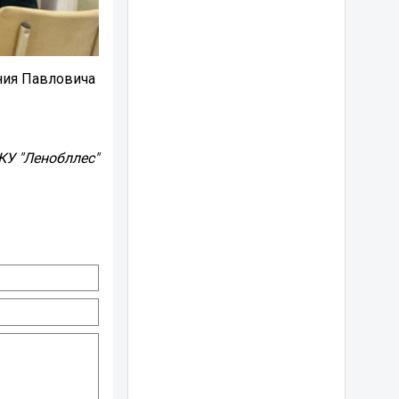
ния Павловича
КУ "Ленобллес"