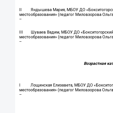
II
Яндышева Мария, МБОУ ДО «Бокситогорск
место
образования» (педагог Миловзорова Ольг
–
III
Шуваев Вадим, МБОУ ДО «Бокситогорский
место
образования» (педагог Миловзорова Ольг
–
Возрастная кат
I
Лощинская Елизавета, МБОУ ДО «Бокситог
место
образования» (педагог Миловзорова Ольг
–