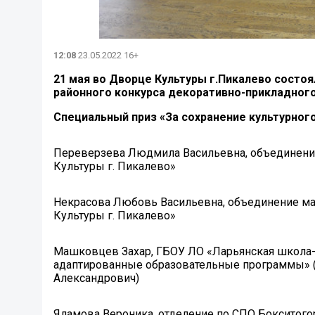
12:08
23.05.2022 16+
21 мая во Дворце Культуры г.Пикалево состо
районного конкурса декоративно-прикладного
Специальный приз
«За сохранение культурног
Переверзева Людмила Васильевна, объедин
Культуры г. Пикалево»
Некрасова Любовь Васильевна, объединен
Культуры г. Пикалево»
Машковцев Захар, ГБОУ ЛО «Ларьянская школа-
адаптированные образовательные программы» (
Александрович)
Яламова Вероника, отделение по СПО Бокситого