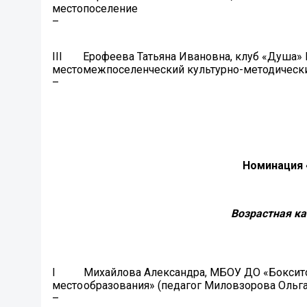
место
поселение
–
III
Ерофеева Татьяна Ивановна, клуб «Душа»
место
межпоселенческий культурно-методическ
–
Номинация 
Возрастная ка
I
Михайлова Александра, МБОУ ДО «Боксит
место
образования» (педагог Миловзорова Ольг
–