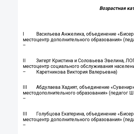
Возрастная кат
I
Васильева Анжелика, объединение «Бисе
место
центр дополнительного образования» (пед
–
II
Зигерт Кристина и Соловьева Эвелина, Л
место
центр социального обслуживания населени
–
Каретникова Виктория Валерьевна)
III
Абдулаева Хадият, объединение «Сувенир
место
дополнительного образования» (педагог Ш
–
III
Голубцова Екатерина, объединение «Бисе
место
центр дополнительного образования» (пед
–