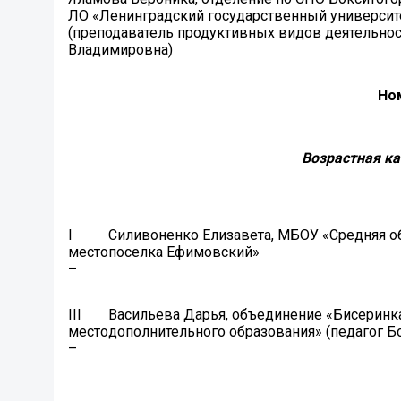
ЛО «Ленинградский государственный университ
(преподаватель продуктивных видов деятельнос
Владимировна)
Но
Возрастная ка
I
Силивоненко Елизавета, МБОУ «Средняя о
место
поселка Ефимовский»
–
III
Васильева Дарья, объединение «Бисеринк
место
дополнительного образования» (педагог Б
–