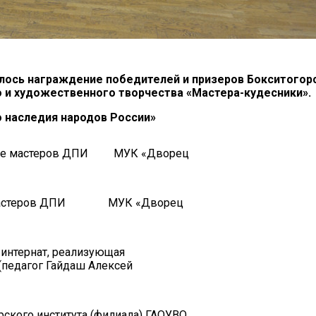
ялось награждение победителей и призеров Бокситогор
 и художественного творчества «Мастера-кудесники».
о наследия народов России»
ение мастеров ДПИ МУК «Дворец
ие мастеров ДПИ МУК «Дворец
интернат, реализующая
педагог Гайдаш Алексей
рского института (филиала) ГАОУВО