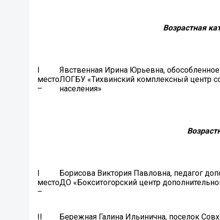
Возрастная кат
I
Явственная Ирина Юрьевна, обособленное
место
ЛОГБУ «Тихвинский комплексный центр с
–
населения»
Возрастн
I
Борисова Виктория Павловна, педагог 
место
ДО «Бокситогорский центр дополнительно
–
II
Бережная Галина Ильинична, поселок Сов