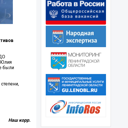
ктивов
 ДО
 Юлия
ые были
 степени,
Наш корр.