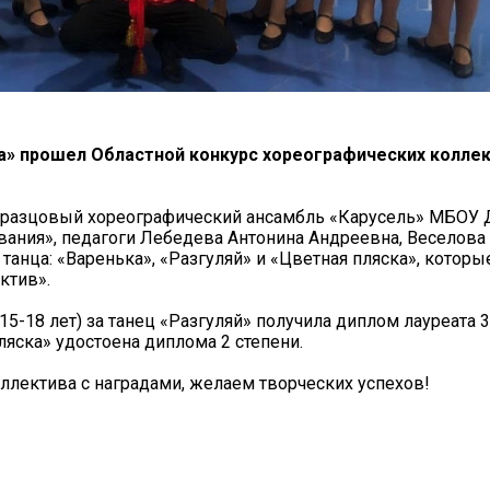
га» прошел Областной конкурс хореографических колле
 образцовый хореографический ансамбль «Карусель» МБОУ
вания», педагоги Лебедева Антонина Андреевна, Веселова
танца: «Варенька», «Разгуляй» и «Цветная пляска», котор
ктив».
5-18 лет) за танец «Разгуляй» получила диплом лауреата 3
ляска» удостоена диплома 2 степени.
ллектива с наградами, желаем творческих успехов!