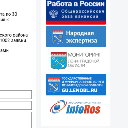
та по 30
ия к
ского района
1002 заявки.
гами