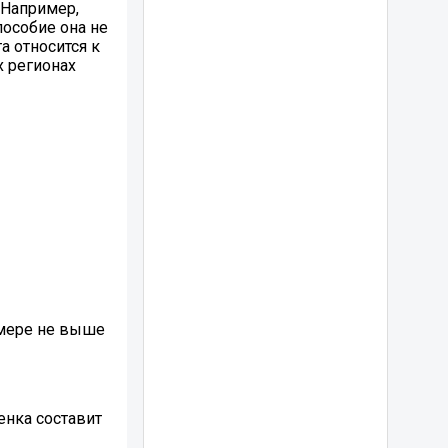
 Например,
пособие она не
а относится к
х регионах
змере не выше
енка составит