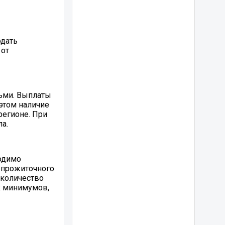
одать
 от
тьми. Выплаты
этом наличие
регионе. При
а.
одимо
о прожиточного
 количество
х минимумов,