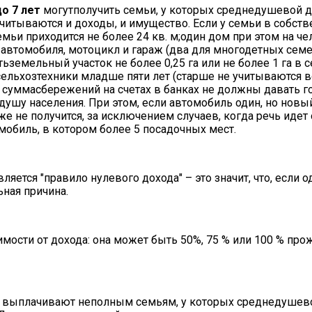
о 7 лет
могутполучить семьи, у которых среднедушевой д
итываются и доходы, и имущество. Если у семьи в собстве
мьи приходится не более 24 кв. м;один дом при этом на ч
я автомобиля, мотоцикл и гараж (два для многодетных семе
земельный участок не более 0,25 га или не более 1 га в 
ельхозтехники младше пяти лет (старше не учитываются в
, суммасбережений на счетах в банках не должны давать г
шу населения. При этом, если автомобиль один, но новый 
же не получится, за исключением случаев, когда речь идет 
мобиль, в котором более 5 посадочных мест.
яется "правило нулевого дохода" – это значит, что, если о
ьная причина.
ости от дохода: она может быть 50%, 75 % или 100 % про
выплачивают неполным семьям, у которых среднедушево