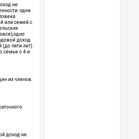
оход не
нности: одна
еловека
й или семей с
сельских
овсе);одно
одовой доход
(до пяти лет)
о семье с 4 и
дин из членов
житочного
й доход не