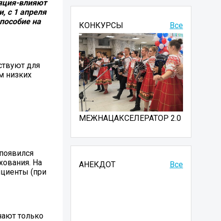
ляция-влияют
, с 1 апреля
пособие на
КОНКУРСЫ
Все
ствуют для
м низких
МЕЖНАЦАКСЕЛЕРАТОР 2.0
 появился
хования. На
АНЕКДОТ
Все
ициенты (при
чают только