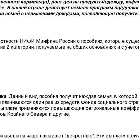
твенного кормильца), рост цен на продукты/одежду, инф
е. В нашей стране действует немало программ поддержки
ки семей с невысокими доходами, позволяющая получить 
мотности НИФИ Минфина России о пособиях, которые суще
на 2 категории: получаемые на общих основаниях и с учето
нка
. Данный вид пособия получит каждая семья, в которой
ыплачиваются один раз из средств Фонда социального стра
. К выплате применяются повышающие региональные коэфф
ов Крайнего Севера и другие.
эти выплаты чаще называют "декретные". Эту выплату полу