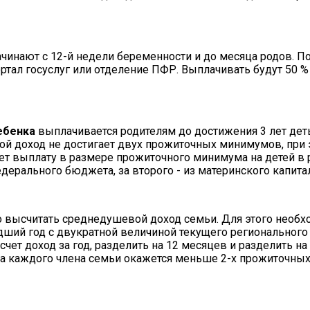
инают с 12-й недели беременности и до месяца родов. П
ртал госуслуг или отделение ПФР. Выплачивать будут 50 %
ебенка
выплачивается родителям до достижения 3 лет де
ой доход не достигает двух прожиточных минимумов, при 
ет выплату в размере прожиточного минимума на детей в 
дерального бюджета, за второго - из материнского капитал
 высчитать среднедушевой доход семьи. Для этого необх
едший год с двукратной величиной текущего региональног
счет доход за год, разделить на 12 месяцев и разделить на
а на каждого члена семьи окажется меньше 2-х прожиточны