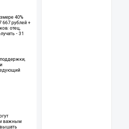
размере 40%
7 667 рублей +
ов: отец,
лучать - 31
 поддержки,
ьи
следующий
огут
ом важным
евышать