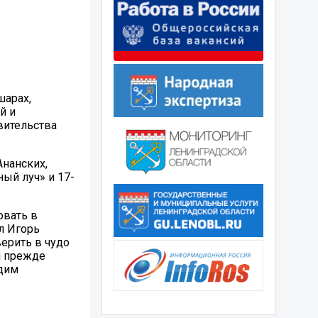
шарах,
й и
вительства
Ананских,
ый луч» и 17-
овать в
л Игорь
верить в чудо
и прежде
едим