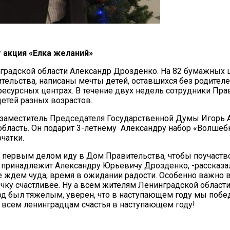
 акция «Елка желаний»
нградской области Александр Дрозденко. На 82 бумажных 
ельства, написаны мечты детей, оставшихся без родителе
сурсных центрах. В течение двух недель сотрудники Пра
детей разных возрастов.
» заместитель Председателя Государственной Думы Игорь 
ласть. Он подарит 3-летнему Александру набор «Волшебн
чатки.
 первым делом иду в Дом Правительства, чтобы поучаств
й принадлежит Александру Юрьевичу Дрозденко, -рассказа
се ждем чуда, время в ожидании радости. Особенно важно 
точку счастливее. Ну а всем жителям Ленинградской област
год был тяжелым, уверен, что в наступающем году мы поб
всем ленинградцам счастья в наступающем году!