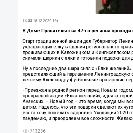
14:33
18.12.2020 16+
В Доме Правительства 47-го региона проходит
Старт традиционной акции дал Губернатор Лени
украшающих елку в здании регионального правит
проживающих в Каложицком и Кингисеппском ре
снимали шарики с елки и готовили подарки для 
Ну а последние два шара снял с «Елки желаний
представляющий в парламенте Ленинградскую об
летнему Александру футбольные вратарские пер
-Приезжая в родной регион перед Новым годом,
прекрасной акции «Елка желаний», идея которо
Ананских. – Новый год – это время, когда мы в
детям. Надеюсь, что эти подарки сделают их чу
всего хочу пожелать здоровья. Уходящий 2020 
пандемию, и преодолеем все сложности. Желаю 
713236