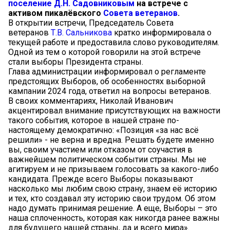
поселение
Д.Н. Садовниковым
на встрече с
активом пикалёвского
Совета ветеранов
.
В открытии встречи, Председатель Совета
ветеранов
Т.В. Сальникова
кратко информировала о
текущей работе и предоставила слово руководителям.
Одной из тем о которой говорили на этой встрече
стали выборы Президента страны.
Глава администрации информировал о регламенте
предстоящих Выборов, об особенностях выборной
кампании 2024 года, ответил на вопросы ветеранов.
В своих комментариях, Николай Иванович
акцентировал внимание присутствующих на важности
такого события, которое в нашей стране по-
настоящему демократично: «Позиция «за нас всё
решили» - не верна и вредна. Решать будете именно
вы, своим участием или отказом от соучастия в
важнейшем политическом событии страны. Мы не
агитируем и не призываем голосовать за какого-либо
кандидата. Прежде всего Выборы показывают
насколько мы любим свою страну, знаем её историю
и тех, кто создавал эту историю свои трудом. Об этом
надо думать принимая решение. А еще, Выборы – это
наша сплоченность, которая как никогда ранее важны
для будущего нашей страны, да и всего мира».