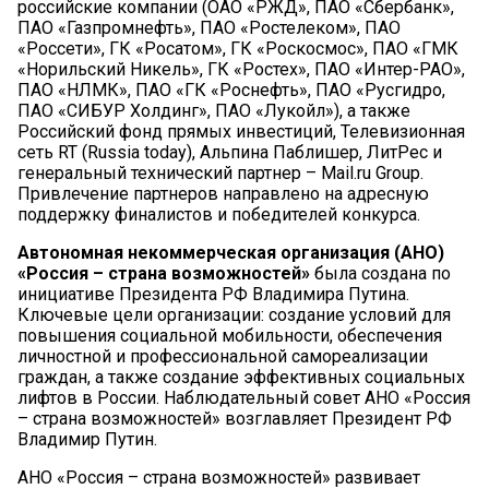
российские компании (ОАО «РЖД», ПАО «Сбербанк»,
ПАО «Газпромнефть», ПАО «Ростелеком», ПАО
«Россети», ГК «Росатом», ГК «Роскосмос», ПАО «ГМК
«Норильский Никель», ГК «Ростех», ПАО «Интер-РАО»,
ПАО «НЛМК», ПАО «ГК «Роснефть», ПАО «Русгидро,
ПАО «СИБУР Холдинг», ПАО «Лукойл»), а также
Российский фонд прямых инвестиций, Телевизионная
сеть RT (Russia today), Альпина Паблишер, ЛитРес и
генеральный технический партнер – Mail.ru Group.
Привлечение партнеров направлено на адресную
поддержку финалистов и победителей конкурса.
Автономная некоммерческая организация (АНО)
«Россия – страна возможностей»
была создана по
инициативе Президента РФ Владимира Путина.
Ключевые цели организации: создание условий для
повышения социальной мобильности, обеспечения
личностной и профессиональной самореализации
граждан, а также создание эффективных социальных
лифтов в России. Наблюдательный совет АНО «Россия
– страна возможностей» возглавляет Президент РФ
Владимир Путин.
АНО «Россия – страна возможностей» развивает