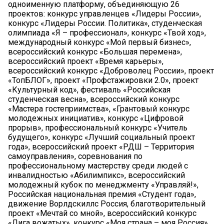
одноименную платформу, объединяющую 26
проектов: конкурс управленцев «Лидеры России»,
конкурс «Лидеры России. Политика», студенческая
олимпиада «Я – профессионал», конкурс «Твой ход»,
международный конкурс «Мой первый бизнес»,
всероссийский конкурс «Большая перемена»,
всероссийский проект «Время карьеры»,
всероссийский конкурс «Доброволец России», проект
«ТопБЛОГ», проект «Профстажировки 2.0», проект
«Культурный код», фестиваль «Российская
студенческая весна», всероссийский конкурс
«Мастера гостеприимства», «Грантовый конкурс
молодежных инициатив», конкурс «Цифровой
прорыв», профессиональный конкурс «Учитель
будущего», конкурс «Лучший социальный проект
года», всероссийский проект «РДШ – Территория
самоуправления», соревнования по
профессиональному мастерству среди людей с
инвалидностью «Абилимпикс», всероссийский
молодежный кубок по менеджменту «Управляй!»,
Российская национальная премия «Студент года»,
движение Ворлдскиллс Россия, благотворительный
проект «Мечтай со мной», всероссийский конкурс
«Лига вожатых», конкурс «Моя страна – моя Россия»,