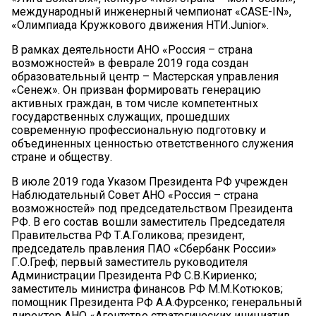
международный инженерный чемпионат «CASE-IN»,
«Олимпиада Кружкового движения НТИ.Junior».
В рамках деятельности АНО «Россия – страна
возможностей» в феврале 2019 года создан
образовательный центр – Мастерская управления
«Сенеж». Он призван формировать генерацию
активных граждан, в том числе компетентных
государственных служащих, прошедших
современную профессиональную подготовку и
объединенных ценностью ответственного служения
стране и обществу.
В июле 2019 года Указом Президента РФ учрежден
Наблюдательный Совет АНО «Россия – страна
возможностей» под председательством Президента
РФ. В его состав вошли заместитель Председателя
Правительства РФ Т.А.Голикова; президент,
председатель правления ПАО «Сбербанк России»
Г.О.Греф; первый заместитель руководителя
Администрации Президента РФ С.В.Кириенко;
заместитель министра финансов РФ М.М.Котюков;
помощник Президента РФ А.А.Фурсенко; генеральный
директор АНО «Агентство стратегических инициатив