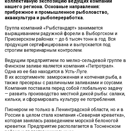
коллективную экспозицию ведущих компаний
нашего региона. Основные направления:
прибрежное и промышленное рыболовство,
аквакультура и рыбопереработка.
Группа компаний «Рыбстандарт» занимается
выращиванием радужной форели в Выборгском и
Приозерском районах – до 6 тысяч тонн в год. Вся
продукция сертифицирована и выпускается под
строгим ветеринарным контролем.
Ведущим предприятием по мелко-сельдевой группе в
Финском заливе является компания «Петротрал».
Одна из ее баз находится в Усть-Луге.
В их ассортименте: замороженная и копченая рыба, а
также пресервы с различными заливками и соусами.
Компания поставила перед собой глобальную задачу
— развить производство местной дикой рыбы: салаки,
кильки, и сформировать культуру ее потребления.
Пионером не только в Ленинградской области, но и в
России в целом стала компания «Северная креветка»,
которая занялась разведением морской белоногой
креветки. Предприятие располагается в Тосненском