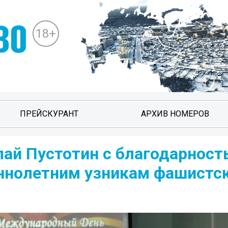
18+
ПРЕЙСКУРАНТ
АРХИВ НОМЕРОВ
лай Пустотин с благодарност
ннолетним узникам фашистс