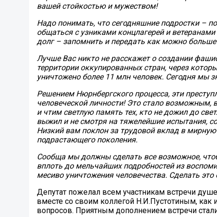
вашей стойкостью и мужеством!
Надо понимать, что сегодняшние подростки – п
общаться с узниками концлагерей и ветеранами 
долг – запомнить и передать как можно больше
Лучше Вас никто не расскажет о создании фашис
территории оккупированных стран, через которы
уничтожено более 11 млн человек. Сегодня мы з
Решением Нюрнбергского процесса, эти преступ
человеческой личности! Это стало возможным, 
и чтим светлую память тех, кто не дожил до св
выжил и не смотря на тяжелейшие испытания, с
Низкий вам поклон за трудовой вклад в мирную
подрастающего поколения.
Сообща мы должны сделать все возможное, что
вплоть до мельчайших подробностей из воспоми
месиво уничтожения человечества. Сделать это о
Депутат пожелал всем участникам встречи душевн
вместе со своим коллегой Н.И.Пустотиным, как
вопросов. Приятным дополнением встречи стали