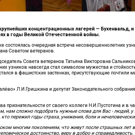
крупнейших концентрационных лагерей — Бухенвальд, и 
рях в годы Великой Отечественной войны.
ке состоялась очередная встреча несовершеннолетних узн
ана Советом ветеранов.
дседатель Совета ветеранов Татьяна Викторовна Сальников
тних узников навсегда стал символом мужества и стойкост
остался в фашистских застенках, присутствующие почтили м
алёво» Л.И.Гришкина и депутат Законодательного собрания
 признательности от своего коллеги Н.И.Пустотина и в ча
ам, нам сложно подобрать нужные слова для Вас - людей, 
 кто пережил годы страха, унижения, боли и нечеловечески
оком многим поколениям, что живут после страшных лет 
еловеческое достоинство, веру в добро и справедливость