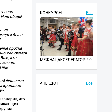
ственно
КОНКУРСЫ
Все
. Наш общий
и на
смерти было
!
ение против
зко кланяемся
 Вам, кто
МЕЖНАЦАКСЕЛЕРАТОР 2.0
ю жизнь.
ании
ений фашизма
АНЕКДОТ
Все
з кровавое
а».
 заверил, что
зникающих
вручил