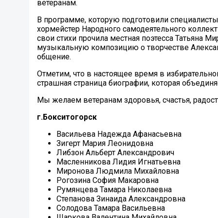
ветеранам.
В программе, которую подготовили специалисты
хормейстер Народного самодеятельного коллект
свои стихи прочила местная поэтесса Татьяна М
музыкальную композицию о творчестве Александ
общение.
Отметим, что в настоящее время в избирательно
страшная страница биографии, которая объедин
Мы желаем ветеранам здоровья, счастья, радост
г.Бокситогорск
Васильева Надежда Афанасьевна
Зигерт Мария Леонидовна
Либзон Альберт Александрович
Масленникова Лидия Игнатьевна
Миронова Людмила Михайловна
Рогозина София Макаровна
Румянцева Тамара Николаевна
Степанова Зинаида Александровна
Солодова Тамара Васильевна
Шаркова Валентина Михайловна