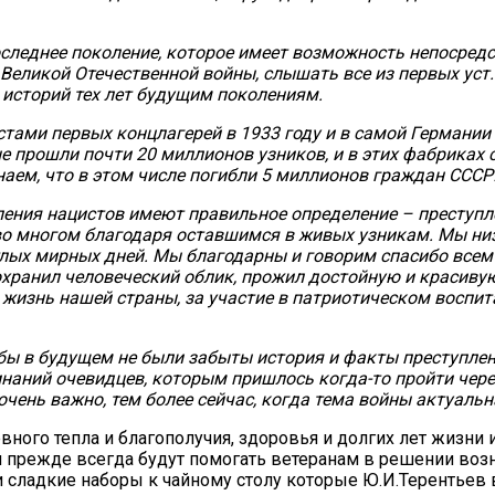
оследнее поколение, которое имеет возможность непосред
Великой Отечественной войны, слышать все из первых уст
 историй тех лет будущим поколениям.
тами первых концлагерей в 1933 году и в самой Германии 
е прошли почти 20 миллионов узников, и в этих фабриках 
наем, что в этом числе погибли 5 миллионов граждан СССР
ления нацистов имеют правильное определение – преступл
во многом благодаря оставшимся в живых узникам. Мы ни
етлых мирных дней. Мы благодарны и говорим спасибо всем
охранил человеческий облик, прожил достойную и красиву
 жизнь нашей страны, за участие в патриотическом воспит
бы в будущем не были забыты история и факты преступл
наний очевидцев, которым пришлось когда-то пройти чере
чень важно, тем более сейчас, когда тема войны актуальн
ого тепла и благополучия, здоровья и долгих лет жизни и
 и прежде всегда будут помогать ветеранам в решении во
 сладкие наборы к чайному столу которые Ю.И.Терентьев 