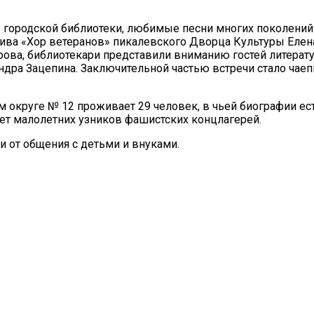
 городской библиотеки, любимые песни многих поколений
ива «Хор ветеранов» пикалевского Дворца Культуры Елен
ирова, библиотекари представили вниманию гостей литерат
ра Зацепина. Заключительной частью встречи стало чаеп
м округе № 12 проживает 29 человек, в чьей биографии ест
яет малолетних узников фашистских концлагерей.
и от общения с детьми и внуками.