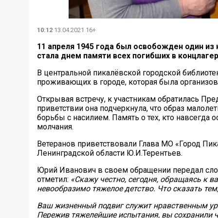
10:12
13.04.2021 16+
11 апреля 1945 года был освобожден один из 
стала днем памяти всех погибших в концлаге
В центральной пикалёвской городской библиоте
проживающих в городе, которая была организов
Открывая встречу, к участникам обратилась Пре
приветствии она подчеркнула, что образ малоле
борьбы с насилием. Память о тех, кто навсегда 
молчания.
Ветеранов приветствовали Глава МО «Город Пик
Ленинградской области Ю.И.Терентьев.
Юрий Иванович в своем обращении передал слова
отметил:
«Скажу честно, сегодня, обращаясь к в
невообразимо тяжелое детство. Что сказать тем,
Ваш жизненный подвиг служит нравственным ур
Пережив тяжелейшие испытания, вы сохранили ч