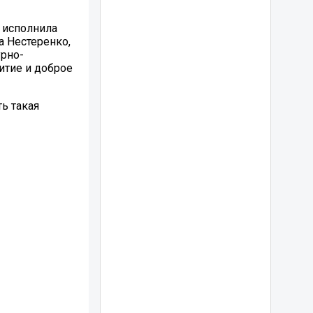
 исполнила
а Нестеренко,
урно-
итие и доброе
ь такая