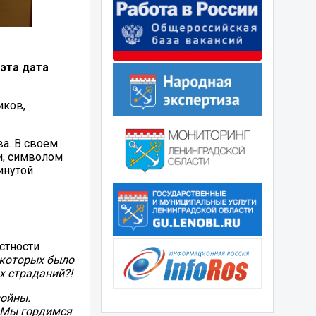
эта дата
иков,
а. В своем
и, символом
инутой
стности
у которых было
х страданий?!
войны.
. Мы гордимся