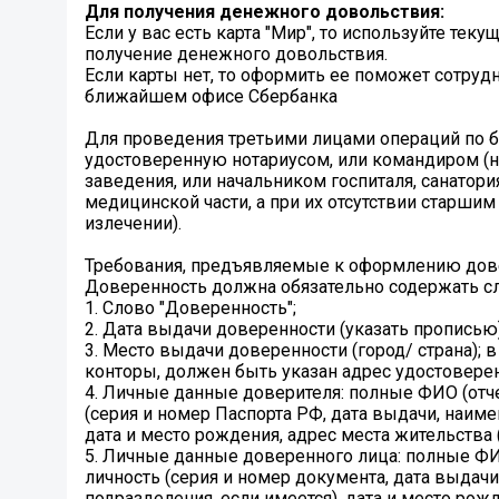
Для получения денежного довольствия:
Если у вас есть карта "Мир", то используйте тек
получение денежного довольствия.
Если карты нет, то оформить ее поможет сотруд
ближайшем офисе Сбербанка
Для проведения третьими лицами операций по 
удостоверенную нотариусом, или командиром (н
заведения, или начальником госпиталя, санатор
медицинской части, а при их отсутствии старши
излечении).
Требования, предъявляемые к оформлению дов
Доверенность должна обязательно содержать
1. Слово "Доверенность";
2. Дата выдачи доверенности (указать прописью)
3. Место выдачи доверенности (город/ страна);
конторы, должен быть указан адрес удостоверен
4. Личные данные доверителя: полные ФИО (отч
(серия и номер Паспорта РФ, дата выдачи, наиме
дата и место рождения, адрес места жительства 
5. Личные данные доверенного лица: полные ФИ
личность (серия и номер документа, дата выдач
подразделения, если имеется), дата и место рож