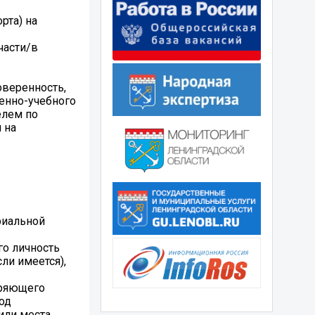
рта) на
части/в
оверенность,
оенно-учебного
елем по
 на
риальной
го личность
ли имеется),
еряющего
од
 или места