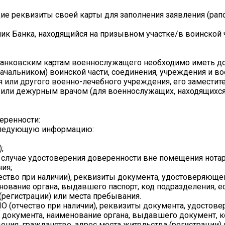
ущие реквизиты своей карты для заполнения заявления (рапо
ник Банка, находящийся на призывном участке/в воинской 
банковским картам военнослужащего необходимо иметь д
ачальником) воинской части, соединения, учреждения и в
ия или другого военно-лечебного учреждения, его заместит
м или дежурным врачом (для военнослужащих, находящихся
еренности:
 следующую информацию:
;
 в случае удостоверения доверенности вне помещения нота
ия;
ество при наличии), реквизиты документа, удостоверяюще
нование органа, выдавшего паспорт, код подразделения, ес
(регистрации) или места пребывания.
О (отчество при наличии), реквизиты документа, удостов
и документа, наименование органа, выдавшего документ, к
дения, гражданство, адрес места жительства (регистрации)