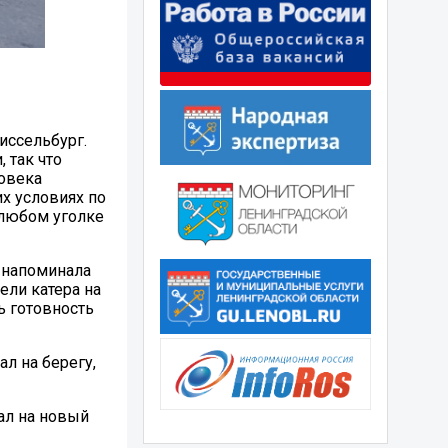
иссельбург.
 так что
ловека
х условиях по
 любом уголке
I напоминала
ели катера на
ь готовность
л на берегу,
ал на новый