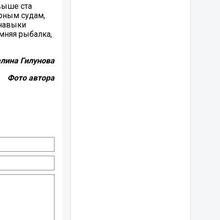
свыше ста
рным судам,
 навыки
мняя рыбалка,
лина Гилунова
Фото автора