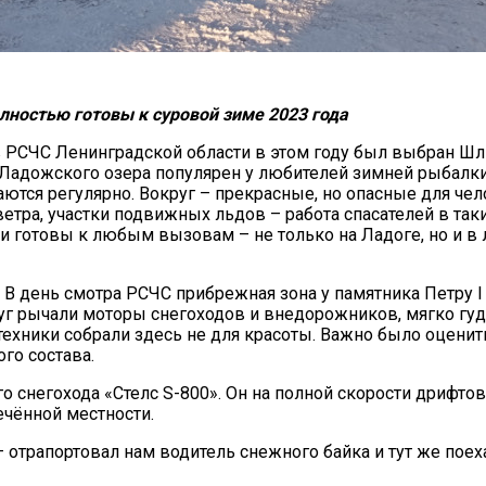
лностью готовы к суровой зиме 2023 года
в РСЧС Ленинградской области в этом году был выбран Шл
Ладожского озера популярен у любителей зимней рыбалки,
ются регулярно. Вокруг – прекрасные, но опасные для че
тра, участки подвижных льдов – работа спасателей в таки
и готовы к любым вызовам – не только на Ладоге, но и в
 В день смотра РСЧС прибрежная зона у памятника Петру 
уг рычали моторы снегоходов и внедорожников, мягко гуд
ехники собрали здесь не для красоты. Важно было оценит
го состава.
снегохода «Стелс S-800». Он на полной скорости дрифтова
ечённой местности.
 отрапортовал нам водитель снежного байка и тут же поех