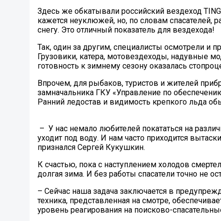
Здесь же обкатывали российский вездеход TING
кажется неуклюжей, но, по словам спасателей, 
снегу. Это отличный показатель для вездехода!
Так, один за другим, специалисты осмотрели и п
Грузовики, катера, мотовездеходы, надувные мо
готовность к зимнему сезону оказалась стопроц
Впрочем, для рыбаков, туристов и жителей приб
замначальника ГКУ «Управление по обеспечению
Ранний ледостав и видимость крепкого льда о
– У нас немало любителей покататься на различ
уходит под воду. И нам часто приходится вытаск
признался Сергей Кукушкин.
К счастью, пока с наступлением холодов смерте
долгая зима. И без работы спасатели точно не ост
– Сейчас наша задача заключается в предупрежд
техника, представленная на смотре, обеспечив
уровень реагирования на поисково-спасательные