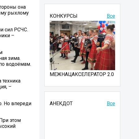
стороны она
кому рыхлому
КОНКУРСЫ
Все
ии сил РСЧС.
ники –
м
ая зима.
по водоёмам.
МЕЖНАЦАКСЕЛЕРАТОР 2.0
а техника
ия, –
о. Но впереди
АНЕКДОТ
Все
 При этом
высокий