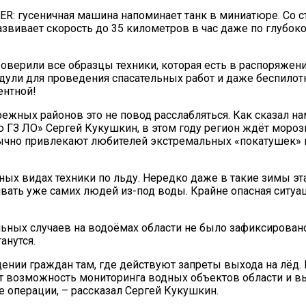
ER: гусеничная машина напоминает танк в миниатюре. Со 
развивает скорость до 35 километров в час даже по глубо
роверили все образцы техники, которая есть в распоряжен
дули для проведения спасательных работ и даже беспилот
ентной!
режных районов это не повод расслабляться. Как сказал на
 ГЗ ЛО» Сергей Кукушкин, в этом году регион ждёт морозн
бычно привлекают любителей экстремальных «покатушек» 
ных видах техники по льду. Нередко даже в такие зимы эт
ивать уже самих людей из-под воды. Крайне опасная ситуац
льных случаев на водоёмах области не было зафиксирован
анутся.
ении граждан там, где действуют запреты выхода на лёд.
ает возможность мониторинга водных объектов области и 
 операции, – рассказал Сергей Кукушкин.