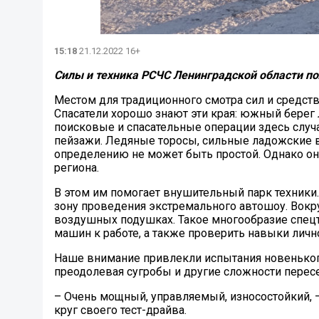
15:18
21.12.2022 16+
Силы и техника РСЧС Ленинградской области по
Местом для традиционного смотра сил и средст
Спасатели хорошо знают эти края: южный берег 
поисковые и спасательные операции здесь случа
пейзажи. Ледяные торосы, сильные ладожские ве
определению не может быть простой. Однако он
региона.
В этом им помогает внушительный парк техники.
зону проведения экстремального автошоу. Вокр
воздушных подушках. Такое многообразие спецт
машин к работе, а также проверить навыки лично
Наше внимание привлекли испытания новенького 
преодолевая сугробы и другие сложности перес
– Очень мощный, управляемый, износостойкий, –
круг своего тест-драйва.