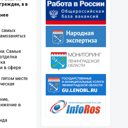
граждан, а в
днее
з самых
 самозанятых
ции. Самые
 отделка
зка
ги в сфере
 пятом месте
ическая
ние,
вижение в
нда