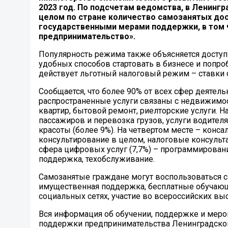
2023 год. По подсчетам ведомства, в Ленингр
целом по стране количество самозанятых дос
государственными мерами поддержки, в том 
предпринимательство».
Популярность режима также объясняется доступн
удобных способов стартовать в бизнесе и попро
действует льготный налоговый режим – ставки с
Сообщается, что более 90% от всех сфер деятел
распространенные услуги связаны с недвижимост
квартир, бытовой ремонт, риелторские услуги. Н
пассажиров и перевозка грузов, услуги водителя
красоты (более 9%). На четвертом месте – консал
консультирование в целом, налоговые консульта
сфера цифровых услуг (7,7%) – программирование
поддержка, техобслуживание.
Самозанятые граждане могут воспользоваться
имущественная поддержка, бесплатные обучаю
социальных сетях, участие во всероссийских выс
Вся информация об обучении, поддержке и меро
поддержки предпринимательства Ленинградско