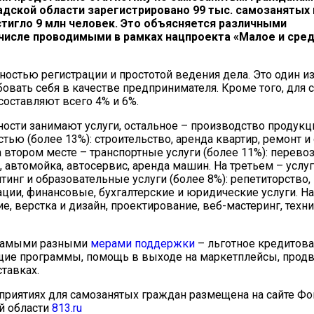
адской области зарегистрировано 99 тыс. самозанятых 
тигло 9 млн человек. Это объясняется различными
числе проводимыми в рамках нацпроекта «Малое и сре
остью регистрации и простотой ведения дела. Это один и
бовать себя в качестве предпринимателя. Кроме того, для
оставляют всего 4% и 6%.
ьности занимают услуги, остальное – производство продук
ью (более 13%): строительство, аренда квартир, ремонт и
а втором месте – транспортные услуги (более 11%): перево
, автомойка, автосервис, аренда машин. На третьем – услу
тинг и образовательные услуги (более 8%): репетиторство,
ции, финансовые, бухгалтерские и юридические услуги. На
, верстка и дизайн, проектирование, веб-мастеринг, техн
 самыми разными
мерами поддержки
– льготное кредитова
щие программы, помощь в выходе на маркетплейсы, прод
тавках.
приятиях для самозанятых граждан размещена на сайте Фо
й области
813.ru