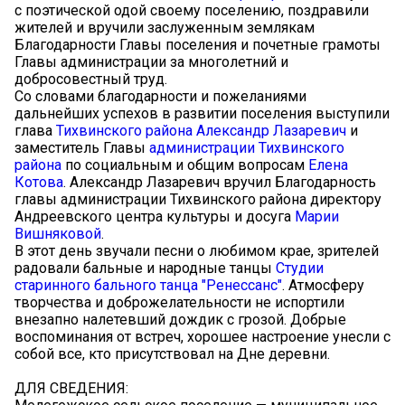
с поэтической одой своему поселению, поздравили
жителей и вручили заслуженным землякам
Благодарности Главы поселения и почетные грамоты
Главы администрации за многолетний и
добросовестный труд.
Со словами благодарности и пожеланиями
дальнейших успехов в развитии поселения выступили
глава
Тихвинского района
Александр Лазаревич
и
заместитель Главы
администрации Тихвинского
района
по социальным и общим вопросам
Елена
Котова
. Александр Лазаревич вручил Благодарность
главы администрации Тихвинского района директору
Андреевского центра культуры и досуга
Марии
Вишняковой
.
В этот день звучали песни о любимом крае, зрителей
радовали бальные и народные танцы
Студии
старинного бального танца "Ренессанс"
. Атмосферу
творчества и доброжелательности не испортили
внезапно налетевший дождик с грозой. Добрые
воспоминания от встреч, хорошее настроение унесли с
собой все, кто присутствовал на Дне деревни.
ДЛЯ СВЕДЕНИЯ: