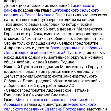
концерт
Делегацию от сельских поселений
Тихвинского
района
поздравила глава
Шугозерского сельского
поселения
Раиса Чекенюк
. Она отметила, что несмотря
на то, что поселок Шугозеро находится на севере
Тихвинского района, молодой по историческим
меркам, и ему всего 96 лет, а деревня Мелегежская
Горка на юге района, имеет многовековую историю
отмечает 545-летие - есть общее, что объединяет нас.
Это не только площадки АО «Сельхозпредприятие
Андреевское» и депутат
Законодательного собрания
Ленинградской области
Николай Пустотин
, так как мы
находимся в одном избирательном округе, и конечно
общая любовь к своей малой Родине.
Николай Пустотин поздравил Мелегежскую Горку с
юбилеем, пожелал ей процветания и благополучия.
Депутат вручил Благодарности Законодательного
Собрания Ленинградской области за многолетний и
добросовестный труд работникам АО
«Сельхозпредприятие Андреевское» Татьяне
Гришаевой и Смирновой Светлане.
Глава
Мелегежского сельского поселения
Анна
Абрамова
и глава администрации
Мелегежского
сельского поселения
Светлана Прохоренко
выступили