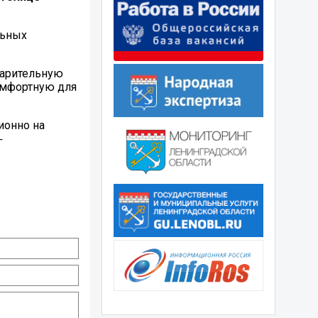
льных
варительную
комфортную для
ционно на
─