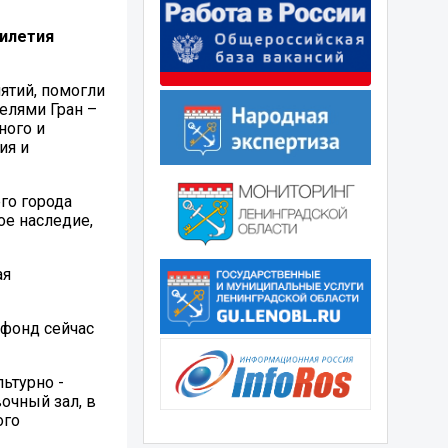
тилетия
ятий, помогли
елями Гран –
ного и
ия и
го города
ое наследие,
ая
 фонд сейчас
ьтурно -
очный зал, в
ого