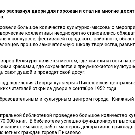
во распахнул двери для горожан и стал на многие деся
а.
провели большое количество культурно-массовых меропри
творческие коллективы неоднократно становились обладат
ых конкурсов, фестивалей городского, районного, област
алевцев прошло замечательную школу творчества, развит
Дворец Культуры является местом, где жители и гости наше
кими красками, где сохраняется и приумножается культурн
дыхают душой и проводят свой досуг.
 подразделения Дворца культуры «Пикалевская центральн
ких читателей открыла двери в сентябре 1952 года.
 образовательным и культурным центром города. Книжный
нтральной библиотекой проведено большое количество кул
70 000 книг. В библиотеке успешно функционирует выстав
и наших земляков, работ мастеров декоративно прикладн
почетных граждан города Пикалево.