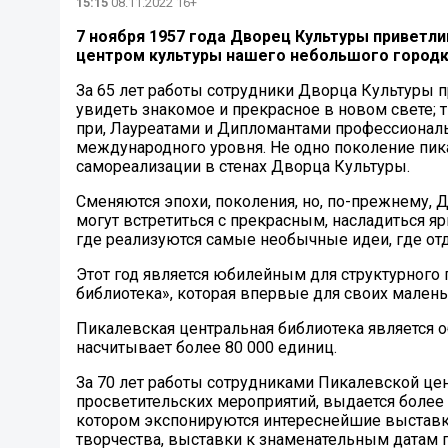
15:15
08.11.2022 16+
7 ноября 1957 года Дворец Культуры приветли
центром культуры нашего небольшого городк
За 65 лет работы сотрудники Дворца Культуры 
увидеть знакомое и прекрасное в новом свете; 
при, Лауреатами и Дипломантами профессиональн
международного уровня. Не одно поколение пик
самореализации в стенах Дворца Культуры.
Сменяются эпохи, поколения, но, по-прежнему, 
могут встретиться с прекрасным, насладиться яр
где реализуются самые необычные идеи, где от
Этот год является юбилейным для структурного
библиотека», которая впервые для своих малень
Пикалевская центральная библиотека является
насчитывает более 80 000 единиц.
За 70 лет работы сотрудниками Пикалевской це
просветительских мероприятий, выдается более 
котором экспонируются интереснейшие выставк
творчества, выставки к знаменательным датам 