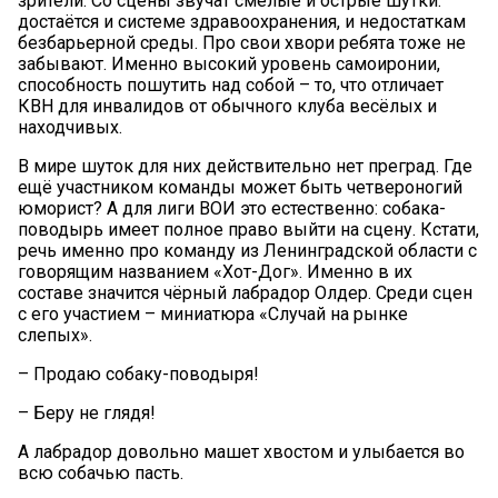
зрители. Со сцены звучат смелые и острые шутки:
достаётся и системе здравоохранения, и недостаткам
безбарьерной среды. Про свои хвори ребята тоже не
забывают. Именно высокий уровень самоиронии,
способность пошутить над собой – то, что отличает
КВН для инвалидов от обычного клуба весёлых и
находчивых.
В мире шуток для них действительно нет преград. Где
ещё участником команды может быть четвероногий
юморист? А для лиги ВОИ это естественно: собака-
поводырь имеет полное право выйти на сцену. Кстати,
речь именно про команду из Ленинградской области с
говорящим названием «Хот-Дог». Именно в их
составе значится чёрный лабрадор Олдер. Среди сцен
с его участием – миниатюра «Случай на рынке
слепых».
– Продаю собаку-поводыря!
– Беру не глядя!
А лабрадор довольно машет хвостом и улыбается во
всю собачью пасть.