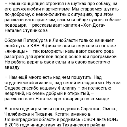
– Наша концепция строится на шутках про собаку, на
его дружелюбии и артистизме. Мы стараемся шутить
по-доброму, о неконфликтных ситуациях, при этом
рассказывать зрителям, зачем вообще нужны собаки-
поводыри, – рассказывает капитан «Хот-Дога»
Наталья Ступникова.
Сборная Петербурга и Ленобласти только начинает
свой путь в КВН. В финале они выступали в составе
«яичницы» – так юмористы называют своего рода
разогрев для зрителей перед основной программой.
Но ребята верят в свои силы и в свою хвостатую
звезду.
– Нам ещё много есть над чем пошутить. Над
студенческой жизнью, над своей молодостью. Ну а за
Олдера спасибо нашему Филиппу – он полностью
незрячий, но очень добрый и открытый, –
рассказывает Наталья про товарища по команде.
В этом году игры лиги проходили в Саратове, Омске,
Челябинске и Тихвине. Кстати, именно в
Ленинградской области и родилась «СВОЯ лига ВОИ».
В 2015 году инициативу из Тихвинского района