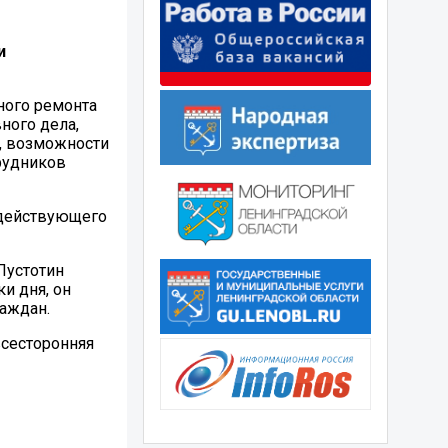
и
ного ремонта
ного дела,
и, возможности
рудников
 действующего
Пустотин
и дня, он
раждан.
всесторонняя