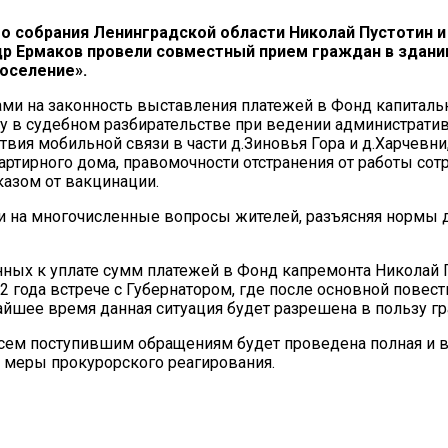
го собрания Ленинградской области Николай Пустотин и
др Ермаков провели совместный прием граждан в здани
оселение».
ами на законность выставления платежей в Фонд капиталь
ту в судебном разбирательстве при ведении административ
вия мобильной связи в части д.Зиновья Гора и д.Харчевн
артирного дома, правомочности отстранения от работы сот
казом от вакцинации.
ли на многочисленные вопросы жителей, разъясняя нормы
нных к уплате сумм платежей в Фонд капремонта Николай 
 года встрече с Губернатором, где после основной повестк
жайшее время данная ситуация будет разрешена в пользу г
всем поступившим обращениям будет проведена полная и 
ы меры прокурорского реагирования.