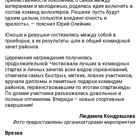
преемственности поколений, о связи между
ветеранами и молодежью, родилась идея включить в
состав команд волонтеров. Решили: пусть будут
одним целым, сольются воедино юность и
зрелость», — пояснил Юрий Олейник.
Юноши и девушки состязались между собой в
троеборье, а их результаты шли в общий командный
зачет районов.
Церемония награждения получилась
продолжительной. Чествовали лучших в командных
стартах и личных зачетах всех видов соревнований,
отмечали самых быстрых, метких, ловких участников,
вручали дипломы и памятные подарки командам
районов, первенствовавшим по итогам спартакиады.
По домам участники разъезжались довольные и
полные оптимизма. Впереди — новые спортивные
свершения!
Людмила Кондрашова
Фото предоставлены организаторами мероприятия
Врезка