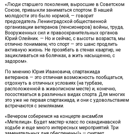
«Люди старшего поколения, выросшие в Советском
Союзе, привыкли заниматься спортом. В нашей
молодости это было нормой, — говорит
председатель Ленинградской общественной
организации ветеранов (пенсионеров) войны, труда,
Вооруженных сил и правоохранительных органов
Юрий Олейник. — Но и сейчас, с высоты возраста, мы
отлично понимаем, что спорт — это шанс продлить
активную жизнь. Не прозябать в стенах квартир, не
зацикливаться на болячках, а жить насыщенно, с
задором».
По мнению Юрия Ивановича, спартакиада
ветеранов — это отличная возможность пообщаться,
отдохнуть в отличных условиях (на турбазе,
расположенной в живописном месте) и, конечно,
посостязаться в различных видах спорта. Для многих
это уже не первая спартакиада, и они с удовольствием
встречаются с земляками.
«Вечером соберемся на концерте ансамбля
«Метелица». Будет мастер-класс по скандинавской
ходьбе и еще много интересных мероприятий. Три
замечательных дня обеспечены!» — считает