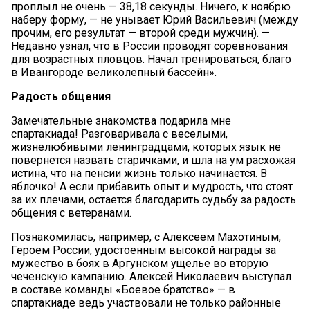
проплыл не очень — 38,18 секунды. Ничего, к ноябрю
наберу форму, — не унывает Юрий Васильевич (между
прочим, его результат — второй среди мужчин). —
Недавно узнал, что в России проводят соревнования
для возрастных пловцов. Начал тренироваться, благо
в Ивангороде великолепный бассейн».
Радость общения
Замечательные знакомства подарила мне
спартакиада! Разговаривала с веселыми,
жизнелюбивыми ленинградцами, которых язык не
повернется назвать старичками, и шла на ум расхожая
истина, что на пенсии жизнь только начинается. В
яблочко! А если прибавить опыт и мудрость, что стоят
за их плечами, остается благодарить судьбу за радость
общения с ветеранами.
Познакомилась, например, с Алексеем Махотиным,
Героем России, удостоенным высокой награды за
мужество в боях в Аргунском ущелье во вторую
чеченскую кампанию. Алексей Николаевич выступал
в составе команды «Боевое братство» — в
спартакиаде ведь участвовали не только районные