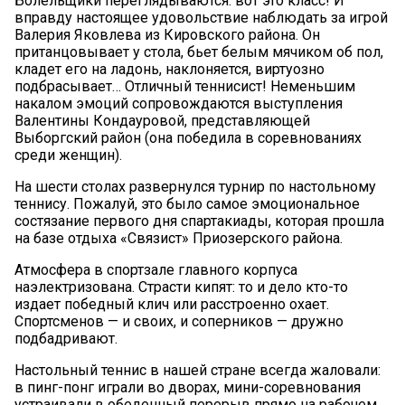
Болельщики переглядываются: вот это класс! И
вправду настоящее удовольствие наблюдать за игрой
Валерия Яковлева из Кировского района. Он
пританцовывает у стола, бьет белым мячиком об пол,
кладет его на ладонь, наклоняется, виртуозно
подбрасывает… Отличный теннисист! Неменьшим
накалом эмоций сопровождаются выступления
Валентины Кондауровой, представляющей
Выборгский район (она победила в соревнованиях
среди женщин).
На шести столах развернулся турнир по настольному
теннису. Пожалуй, это было самое эмоциональное
состязание первого дня спартакиады, которая прошла
на базе отдыха «Связист» Приозерского района.
Атмосфера в спортзале главного корпуса
наэлектризована. Страсти кипят: то и дело кто-то
издает победный клич или расстроенно охает.
Спортсменов — и своих, и соперников — дружно
подбадривают.
Настольный теннис в нашей стране всегда жаловали:
в пинг-понг играли во дворах, мини-соревнования
устраивали в обеденный перерыв прямо на рабочем