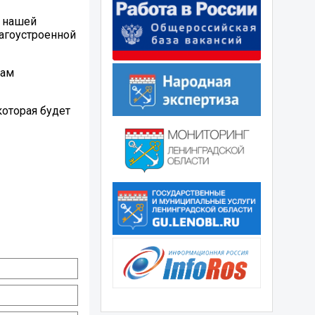
н нашей
агоустроенной
кам
оторая будет