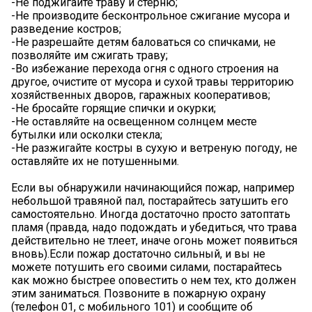
-Не поджигайте траву и стерню;
-Не производите бесконтрольное сжигание мусора и
разведение костров;
-Не разрешайте детям баловаться со спичками, не
позволяйте им сжигать траву;
-Во избежание перехода огня с одного строения на
другое, очистите от мусора и сухой травы территорию
хозяйственных дворов, гаражных кооперативов;
-Не бросайте горящие спички и окурки;
-Не оставляйте на освещенном солнцем месте
бутылки или осколки стекла;
-Не разжигайте костры в сухую и ветреную погоду, не
оставляйте их не потушенными.
Если вы обнаружили начинающийся пожар, например
небольшой травяной пал, постарайтесь затушить его
самостоятельно. Иногда достаточно просто затоптать
пламя (правда, надо подождать и убедиться, что трава
действительно не тлеет, иначе огонь может появиться
вновь).Если пожар достаточно сильный, и вы не
можете потушить его своими силами, постарайтесь
как можно быстрее оповестить о нем тех, кто должен
этим заниматься. Позвоните в пожарную охрану
(телефон 01, с мобильного 101) и сообщите об