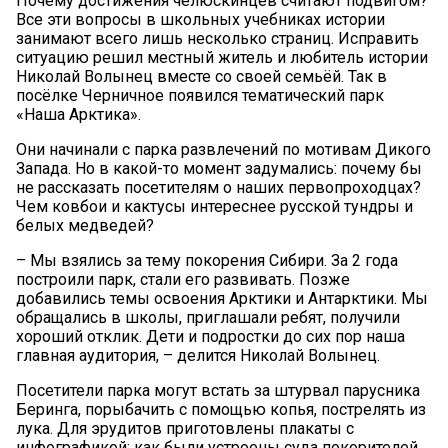
Почему достижения челюскинцев считают подвигом?
Все эти вопросы в школьных учебниках истории
занимают всего лишь несколько страниц. Исправить
ситуацию решил местный житель и любитель истории
Николай Волынец вместе со своей семьёй. Так в
посёлке Черничное появился тематический парк
«Наша Арктика».
Они начинали с парка развлечений по мотивам Дикого
Запада. Но в какой-то момент задумались: почему бы
не рассказать посетителям о наших первопроходцах?
Чем ковбои и кактусы интереснее русской тундры и
белых медведей?
– Мы взялись за тему покорения Сибири. За 2 года
построили парк, стали его развивать. Позже
добавились темы освоения Арктики и Антарктики. Мы
обращались в школы, приглашали ребят, получили
хороший отклик. Дети и подростки до сих пор наша
главная аудитория, – делится Николай Волынец.
Посетители парка могут встать за штурвал парусника
Беринга, порыбачить с помощью копья, пострелять из
лука. Для эрудитов приготовлены плакаты с
инфографикой: как были устроены суда покорителей