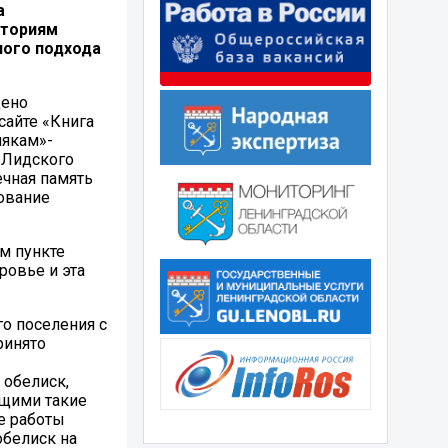
а
сториям
ного подхода
дено
сайте «Книга
лякам»-
и Лидского
ечная память
ование
м пункте
овье и эта
о поселения с
ринято
 обелиск,
ющими такие
ие работы
обелиск на