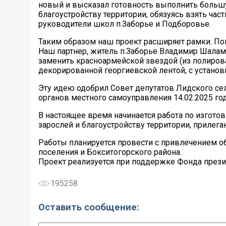
новый и высказал готовность выполнить большу
благоустройству территории, обязуясь взять част
руководители школ п.Заборье и Подборовье.
Таким образом наш проект расширяет рамки. По
Наш партнер, житель п.Заборье Владимир Шала
заменить красноармейской звездой (из полирова
декорированной георгиевской лентой, с установк
Эту идею одобрил Совет депутатов Лидского сел
органов местного самоуправления 14.02.2025 год
В настоящее время начинается работа по изготов
зарослей и благоустройству территории, прилега
Работы планируется провести с привлечением о
поселения и Бокситогорского района.
Проект реализуется при поддержке Фонда прези
195258
Оставить сообщение: