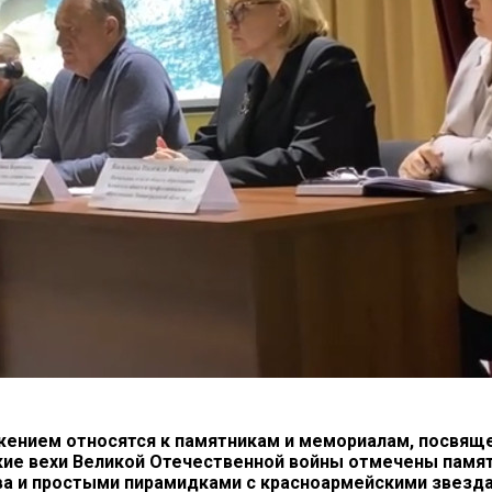
ажением относятся к памятникам и мемориалам, посвя
ие вехи Великой Отечественной войны отмечены памя
а и простыми пирамидками с красноармейскими звезда