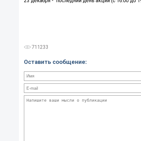
23 декабря -
последний день акции (
с 16:00 до 1
711233
Оставить сообщение: