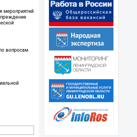
ия мероприятий
дупреждение
ческой
 по вопросам
циальной