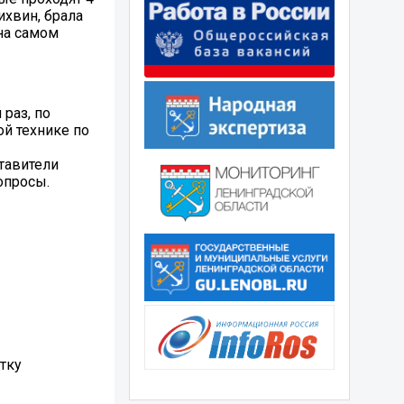
ихвин, брала
на самом
раз, по
й технике по
тавители
опросы.
тку