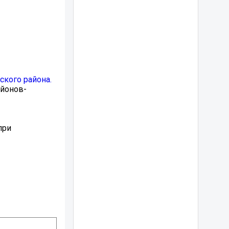
кого района.
айонов-
при