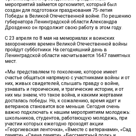
мероприятий займется оргкомитет, который был
создан для подготовки празднования 75-летия
Победы в Великой Отечественной войне. По решению
губернатора Ленинградской области Александра
Дрозденко он продолжит свою работу в этом году.
С 23 апреля по 8 мая на мемориалах и воинских
захоронениях времен Великой Отечественной войны
пройдут субботники. На сегодняшний день в
Ленинградской области насчитывается 1647 памятных
мест.
«Мы представляем то поколение, которое имеет
счастье общаться напрямую с участниками войны и от
них, живых свидетелей, слышать правду о войне,
узнавать и героические, и трагические истории, и от
них мы знаем, что такое война, и какими жертвами
досталась победы. Но, к сожалению, время идет и
ветеранов становится все меньше. Сегодня очень
важно подключать к нашим мероприятиям молодежь:
школьников, студентов, работающую молодежь, при
участии которых ежегодно проходят акции
«Георгиевская ленточка», «Вместе с ветеранами», «Сад
памяти», «Свеча памяти», «Бессмертный полк» и