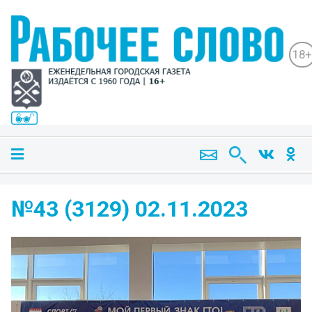
18+
№43 (3129) 02.11.2023