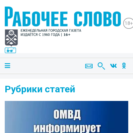
18+
Рубрики статей