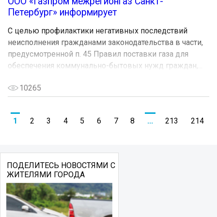
ООО «Газпром межрегионгаз Санкт-
Петербург» информирует
С целью профилактики негативных последствий
неисполнения гражданами законодательства в части,
предусмотренной п. 45 Правил поставки газа для
обеспечения коммунально-бытовых нужд граждан,...
10265
1
2
3
4
5
6
7
8
...
213
214
ПОДЕЛИТЕСЬ НОВОСТЯМИ С
ЖИТЕЛЯМИ ГОРОДА